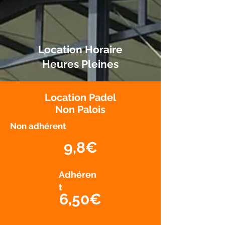
Location Horaire
Heures Pleines
Location Padel
Non Palois
Non adhérent
9,8€
Adhéren
t
6,50€