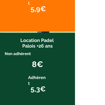
t
5,9€
Location Padel
Palois +26 ans
Non adhérent
8€
Adhéren
t
5,3€