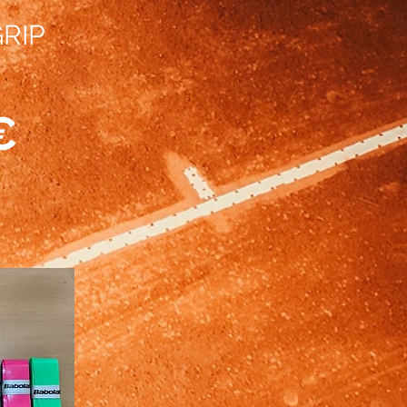
RIP
€