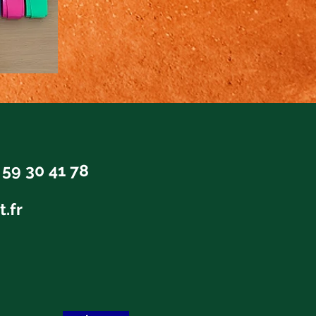
t
 59 30 41 78
t.fr