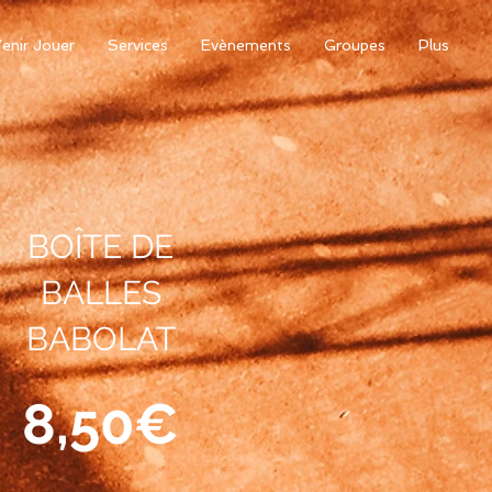
enir Jouer
Services
Evènements
Groupes
Plus
BOÎTE DE
BALLES
BABOLAT
8,50€