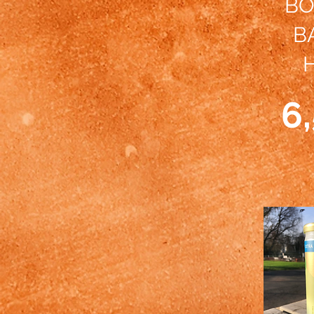
BO
B
6