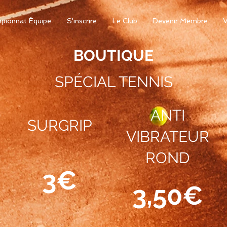
pionnat Équipe
S'inscrire
Le Club
Devenir Membre
V
BOUTIQUE
SPÉCIAL TENNIS
ANTI
SURGRIP
VIBRATEUR
ROND
3€
3,50€