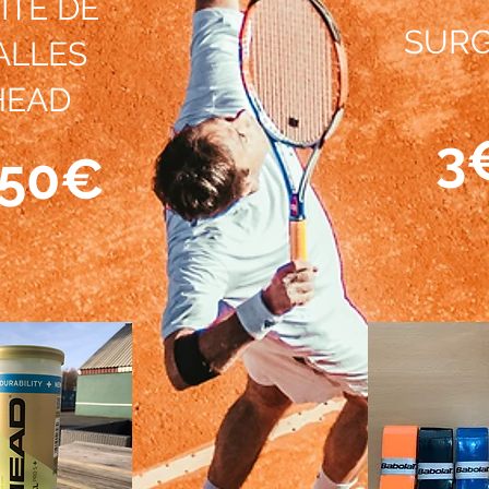
ÎTE DE
SURG
ALLES
HEAD
3
,50€