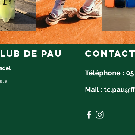
lub de pau
Contac
Padel
Téléphone : 05
alié
Mail :
tc.pau@ff