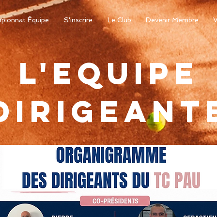
pionnat Équipe
S'inscrire
Le Club
Devenir Membre
V
L'EQUIPE
dirigeant