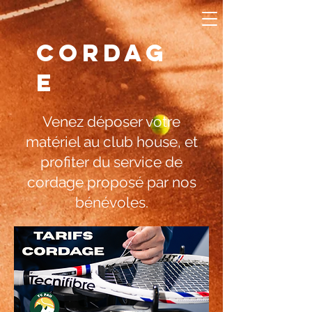
CORDAG
E
Venez déposer votre
matériel au club house, et
profiter du service de
cordage proposé par nos
bénévoles.