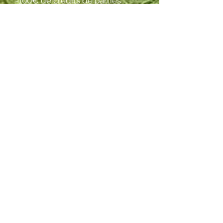
-100€ de crédits de parties
inclus
tennis club de pau
Club de Tennis et Padel
454 Boulevard du Cami Salié
64000, PAU
Contact
Téléphone :
05 59 30 41 78
Mail :
tc.pau@fft.fr