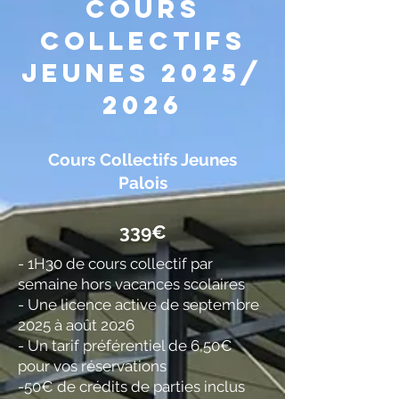
Cours
collectifs
jeunes 2025/
2026
Cours Collectifs Jeunes
Palois
​339€
- 1H30 de cours collectif par
semaine hors vacances scolaires
- Une licence active de septembre
2025 à août 2026
- Un tarif préférentiel de 6,50€
pour vos réservations
-50€ de crédits de parties inclus