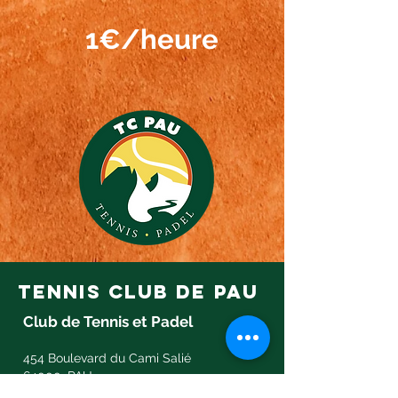
1€/heure
tennis club de pau
Club de Tennis et Padel
454 Boulevard du Cami Salié
64000, PAU