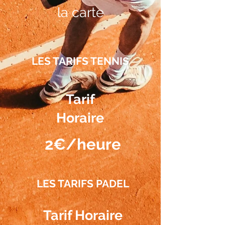
la carte
LES TARIFS TENNIS
Tarif
Horaire
2€/heure
LES TARIFS PADEL
Tarif Horaire