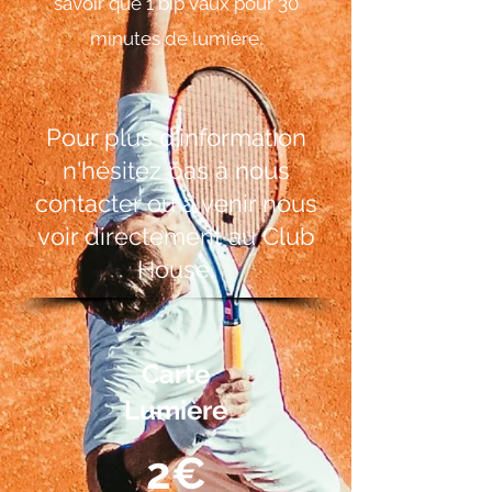
savoir que 1 bip vaux pour 30
minutes de lumière.
Pour plus d'information
n'hésitez pas à nous
contacter ou à venir nous
voir directement au Club
House.
Carte
Lumière
2€