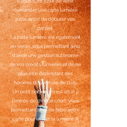
Il vous suffit juste de venir
demander une carte lumière
juste avant de débuter vos
parties.
La carte lumière est également
en vente, vous permettant ainsi
d'avoir une gestion autonome
de vos crédits lumières et de ne
plus être dépendant des
horaires d'ouverture du club.
Un petit boitier gris est situé à
l'entrée de chaque court, vous
permettant ainsi de biper votre
carte pour lancer la lumière. A