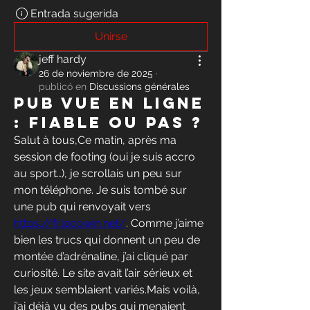
Entrada sugerida
Unirse
jeff hardy
26 de noviembre de 2025
·
publicó en
Discussions générales
Pub vue en ligne
: fiable ou pas ?
Salut à tous,Ce matin, après ma 
session de footing (oui je suis accro 
au sport…), je scrollais un peu sur 
mon téléphone. Je suis tombé sur 
une pub qui renvoyait vers 
https://fr.locowin.net/
. Comme j’aime 
bien les trucs qui donnent un peu de 
montée d’adrénaline, j’ai cliqué par 
curiosité. Le site avait l’air sérieux et 
les jeux semblaient variés.Mais voilà, 
j’ai déjà vu des pubs qui menaient 